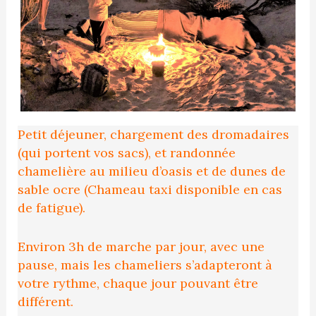
Petit déjeuner, chargement des dromadaires
(qui portent vos sacs), et randonnée
chamelière au milieu d’oasis et de dunes de
sable ocre (Chameau taxi disponible en cas
de fatigue).
Environ 3h de marche par jour, avec une
pause, mais les chameliers s’adapteront à
votre rythme, chaque jour pouvant être
différent.