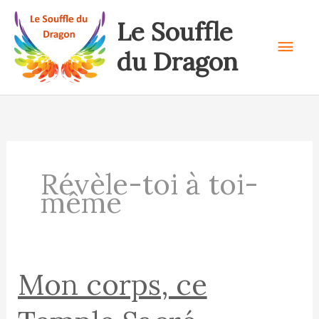
Aller
Le Souffle
au
Men
contenu
du Dragon
prin
Révèle-toi à toi-
même
Mon corps, ce