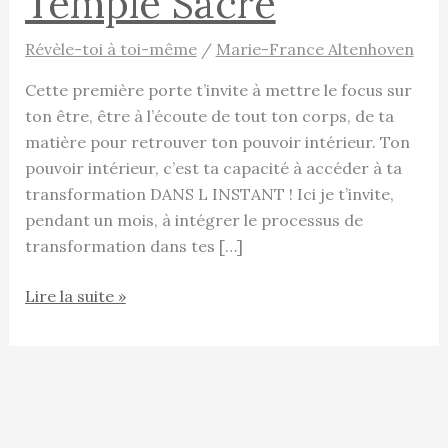
Temple Sacré
Révèle-toi à toi-même
/
Marie-France Altenhoven
Cette première porte t’invite à mettre le focus sur
ton être, être à l’écoute de tout ton corps, de ta
matière pour retrouver ton pouvoir intérieur. Ton
pouvoir intérieur, c’est ta capacité à accéder à ta
transformation DANS L INSTANT ! Ici je t’invite,
pendant un mois, à intégrer le processus de
transformation dans tes […]
Mon
Lire la suite »
corps,
ce
Temple
Sacré